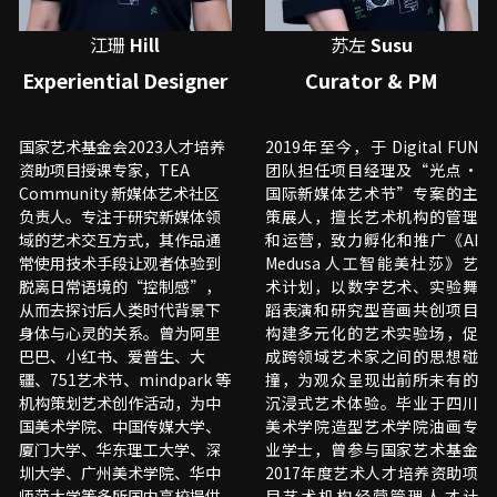
江珊
 Hill
苏左 
Susu
Experiential Designer
Curator & PM
国家艺术基金会2023人才培养
2019年至今，于 Digital FUN 
资助项目授课专家，TEA 
团队担任项目经理及“光点·
Community 新媒体艺术社区
国际新媒体艺术节”专案的主
负责人。专注于研究新媒体领
策展人，擅长艺术机构的管理
域的艺术交互方式，­其作品通
和运营，致力孵化和推广《AI 
常使用技术手段让观者体验到
Medusa 人工智能美杜莎》艺
脱离日常语境的“控制感”，
术计划，以数字艺术、实验舞
从而去探讨后人类时代背景下
蹈表演和研究型音画共创项目
身体与心灵的关系。曾为阿里
构建多元化的艺术实验场，促
巴巴、小红书、爱普生、大
成跨领域艺术家之间的思想碰
疆、751艺术节、mindpark 等
撞，为观众呈现出前所未有的
机构策划艺术创作活动，为中
沉浸式艺术体验。毕业于四川
国美术学院、中国传媒大学、
美术学院造型艺术学院油画专
厦门大学、华东理工大学、深
业学士，曾参与国家艺术基金
圳大学、广州美术学院、华中
2017年度艺术人才培养资助项
师范大学等多所国内高校提供 
目艺术机构经营管理人才计