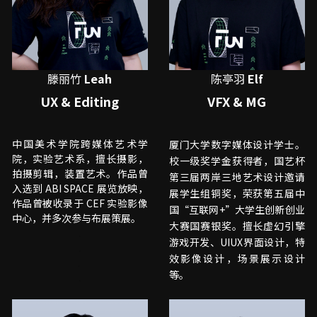
滕丽竹
 Leah
陈亭羽
 Elf
UX & Editing
VFX & MG
中国美术学院跨媒体艺术学
厦门大学数字媒体设计学士。
院，实验艺术系，擅长摄影，
校一级奖学金获得者，国艺杯
拍摄剪辑，装置艺术。作品曾
第三届两岸三地艺术设计邀请
入选到 ABI SPACE 展览放映，
展学生组铜奖，荣获第五届中
作品曾被收录于 CEF 实验影像
国“互联网+”大学生创新创业
中心，并多次参与布展策展。 
大赛国赛银奖。擅长虚幻引擎
.
游戏开发、UIUX界面设计，特
.
效影像设计，场景展示设计
. 
等。
.