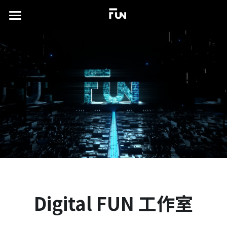
×
商品分类
首页
所有商品分类
关于
案例展示
实验场
所有作品集
沉浸式展厅
TD书籍
演出及发布会
联系我们
xR虚拟拍摄
简体中文
Digital FUN 工作室
视觉特效设计
简体中文
English