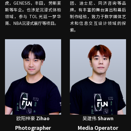
虎，GENESIS，丰田， 劳斯莱
团、迪士尼、同济咨询等品
斯等车企。也涉足沉浸式体验
牌。有丰富的舞台演出和幕后
领域，参与 TOL 光廷一梦华
制作经验，致力于数字媒体艺
胥、NBA沉浸式展厅等项目。
术和信息交互设计领域的探
索。
欧阳梓豪 
Zihao
吴建伟
 Shawn
Photographer
Media Operator