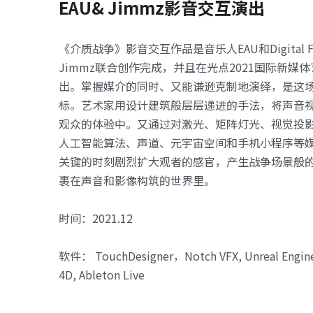
EAU& Jimmz影音交互演出
《介质战争》影音交互作品是音乐人EAU和Digital 
Jimmz联合创作完成，并且在光点2021国际新媒
出。掌握媒介的同时、又能谦逊克制地演绎，是这
标。艺术家用设计建筑般层层递进的手法，将声音
观众的体验中。又通过对激光、矩阵灯光、视觉投影
人工智能算法、声道、元宇宙空间和手机小程序等
关键的时刻剧烈扩大观者的感官，产生战争场景般
裹在声音和影像构筑的世界里。
时间：2021.12
软件： TouchDesigner，Notch VFX, Unreal Engine 
4D, Ableton Live