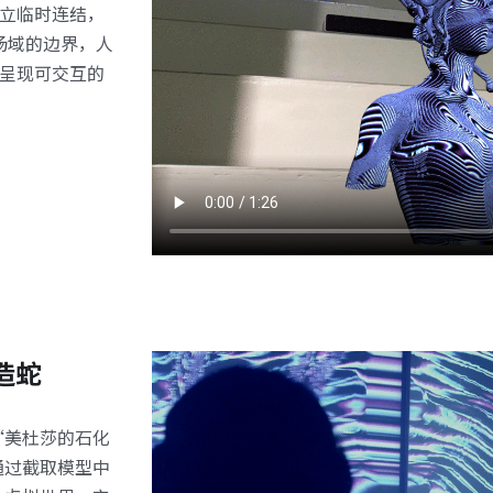
建立临时连结，
场域的边界，人
意呈现可交互的
造蛇
“美杜莎的石化
通过截取模型中