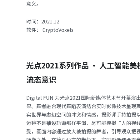
意义。
时间：2021.12 
软件： CryptoVoxels
光点2021系列作品 · 人工智能美
流态意识
Digital FUN 为光点2021国际新媒体艺术节开幕
果。舞者融合现代舞蹈表演结合实时影像技术呈现
实世界与虚幻空间的冲突和情感，摄影师手持拍摄
运镜不是铺设轨道那样平滑，尽可能模拟“人的视
受，画面内容通过放大被拍摄的舞者，引导观众把
所指之处，在镜头语言的带领下，实时影像结合声