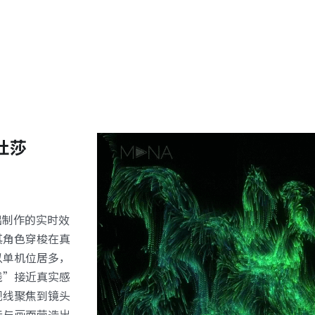
杜莎
演出制作的实时效
其角色穿梭在真
以单机位居多，
线”接近真实感
视线聚焦到镜头
音与画面营造出